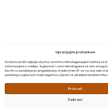
Upravljajte pristankom
Da bismo pružili najbolje iskustvo, koristimo tehnologije poput kolačića za čuv
informacijama o uređaju. Suglasnost s ovim tehnologijama će nam omogući
kao što su ponašanje pri pregledavanju ili jedinstveni ID-ovi na ovoj web stran
povlačenje suglasnosti može negativno utjecati na određene karakteristike i 
Prihvati
Zabrani