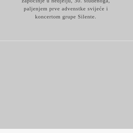
započinje u nedjelju, 30. studenoga,
paljenjem prve advenstke svijeće i
koncertom grupe Silente.