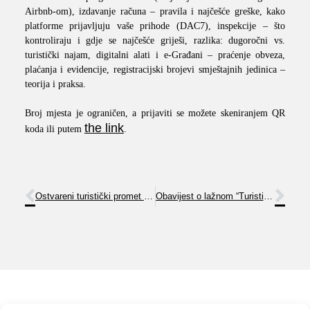
Airbnb-om), izdavanje računa – pravila i najčešće greške, kako
platforme prijavljuju vaše prihode (DAC7), inspekcije – što
kontroliraju i gdje se najčešće griješi, razlika: dugoročni vs.
turistički najam, digitalni alati i e-Građani – praćenje obveza,
plaćanja i evidencije, registracijski brojevi smještajnih jedinica –
teorija i praksa.
Broj mjesta je ograničen, a prijaviti se možete skeniranjem QR
the link
koda ili putem
.
Ostvareni turistički promet veljača i prva dva mjeseca 2026.
Obavijest o lažnom “Turističkom Registru” i pozivu na plaćanje!!!