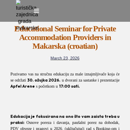
Skip
Explore Makarska
to
Educational Seminar for Private
content
Accommodation Providers in
Makarska (croatian)
March 23, 2026
Pozivamo vas na stručnu edukaciju za male iznajmljivače koja će
30. ožujka 2026.
se održati
u dvorani za sastanke i prezentacije
Apfel Arene
17:00 sati.
s početkom u
Edukacija je fokusirana na ono što vam zaista treba u
praksi:
Osnove poreza i davanja, paušalni porez na dohodak,
PDV obveze i pragovi u 2026. (uključujući rad s Booking-om i