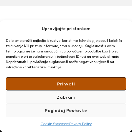
Upravljajte pristankom
MAKARSKA TOURIST BOARD
Franjevački put 2a
Da bismo pružili najbolje iskustvo, koristimo tehnologije poput kolačića
Obala kralja Tomislava 16
za čuvanje i/ili pristup informacijama o uređaju. Suglasnost s ovim
tehnologijama će nam omogućiti da obrađujemo podatke kao što su
21 300 Makarska
Email: info@makarska-info.hr
ponašanje pri pregledavanju ili jedinstveni ID-ovi na ovoj web stranici.
Nepristanak ili povlačenje suglasnosti može negativno utjecati na
Phone: +385 21 612 002/+385 21 650 076
određene karakteristike i funkcije.
Prihvati
Zabrani
Pogledaj Postavke
Cookie Statement
Privacy Policy
Copyright © 2026 Turistička zajednica Grada Makarske​