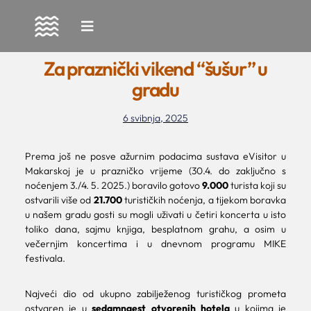
Skip
to
Za praznički vikend “šušur” u
content
gradu
6 svibnja, 2025
Prema još ne posve ažurnim podacima sustava eVisitor u
Makarskoj je u prazničko vrijeme (30.4. do zaključno s
noćenjem 3./4. 5. 2025.) boravilo gotovo
9.000
turista koji su
ostvarili više od
21.700
turističkih noćenja, a tijekom boravka
u našem gradu gosti su mogli uživati u četiri koncerta u isto
toliko dana, sajmu knjiga, besplatnom grahu, a osim u
večernjim koncertima i u dnevnom programu MIKE
festivala.
Najveći dio od ukupno zabilježenog turističkog prometa
ostvaren je u
sedamnaest otvorenih hotela
u kojima je