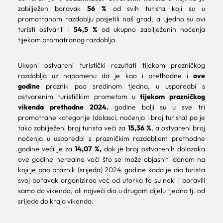
zabilježen boravak
56 %
od svih turista koji su u
promatranom razdoblju posjetili naš grad, a ujedno su ovi
turisti ostvarili i
54,5 %
od ukupno zabilježenih noćenja
tijekom promatranog razdoblja.
Ukupni ostvareni turistički rezultati tijekom prazničkog
razdoblja uz napomenu da je kao i prethodne i
ove
godine
praznik pao sredinom tjedna, u usporedbi s
ostvarenim turističkim prometom u
tijekom prazničkog
vikenda prethodne 2024.
godine bolji su u sve tri
promatrane kategorije (dolasci, noćenja i broj turista) pa je
tako zabilježeni broj turista veći za
15,36 %
, a ostvareni broj
noćenja u usporedbi s prazničkim razdobljem prethodne
godine veći je za
14,07 %,
dok je broj ostvarenih dolazaka
ove godine nerealno veći što se može objasniti danom na
koji je pao praznik (srijeda) 2024. godine kada je dio turista
svoj boravak organizirao već od utorka te su neki i boravili
samo do vikenda, ali najveći dio u drugom dijelu tjedna tj. od
srijede do kraja vikenda.