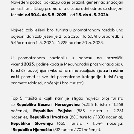
Navedeni podaci pokazuju da je praznik generirao značajan
porast turističkog prometa, a u usporedni odnos su stavljeni
termini
od 30.4. do 3. 5. 2025.
i od
1.5. do 4. 5. 2024.
Najveći zabilježeni broj turista u promatranom razdobljuna
pojedini dan zabilježen je 2. 5. 2025. i to 6.541 u usporedbi s
5.466 na dan 1. 5. 2024. i 4.925 na dan 30 .4. 2023.
U promatranom razdoblju u odnosu na praznički
vikend
2023.
godine kada je Međunarodni praznik rada bio u
turistički povoljnijem vikend terminu zabilježen je
za trećinu
veći
promet u sve tri promatrane kategorije turističkog
prometa (dolasci, noćenja i broj turista).
Top 5 tržišta s kojih nam je stigao najveći broj turista
su
Republika Bosna i Hercegovina
(4.355 turista / 11.368
noćenja),
Republika Poljska
(885 turista / 2.281
noćenje),
Republika Hrvatska
(880 turista / 1830 noćenja),
Republika Slovenija
(665 turista / 1.544 noćenja)
i
Republika Njemačka
(312 turista / 701 noćenje).