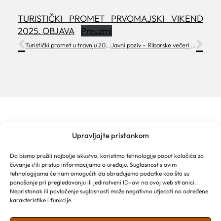
TURISTIČKI PROMET PRVOMAJSKI VIKEND
2025. OBJAVA
Preuzmi
Turistički promet u travnju 2025.
Javni poziv – Ribarske večeri 2025
Upravljajte pristankom
TURISTIČKA ZAJEDNICA GRADA MAKARSKE
Franjevački put 2a
Da bismo pružili najbolje iskustvo, koristimo tehnologije poput kolačića za
Obala kralja Tomislava 16
čuvanje i/ili pristup informacijama o uređaju. Suglasnost s ovim
21 300 Makarska
tehnologijama će nam omogućiti da obrađujemo podatke kao što su
Email: info@makarska-info.hr
ponašanje pri pregledavanju ili jedinstveni ID-ovi na ovoj web stranici.
Nepristanak ili povlačenje suglasnosti može negativno utjecati na određene
Telefon: +385 21 612 002/+385 21 650 076
karakteristike i funkcije.