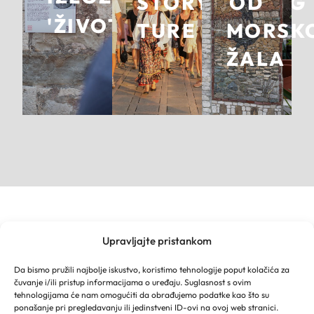
STORYTELLING
OD
'ŽIVOT'
TURE
MORSK
ŽALA
Upravljajte pristankom
TURISTIČKA ZAJEDNICA GRADA MAKARSKE
Franjevački put 2a
Da bismo pružili najbolje iskustvo, koristimo tehnologije poput kolačića za
Obala kralja Tomislava 16
čuvanje i/ili pristup informacijama o uređaju. Suglasnost s ovim
21 300 Makarska
tehnologijama će nam omogućiti da obrađujemo podatke kao što su
Email: info@makarska-info.hr
ponašanje pri pregledavanju ili jedinstveni ID-ovi na ovoj web stranici.