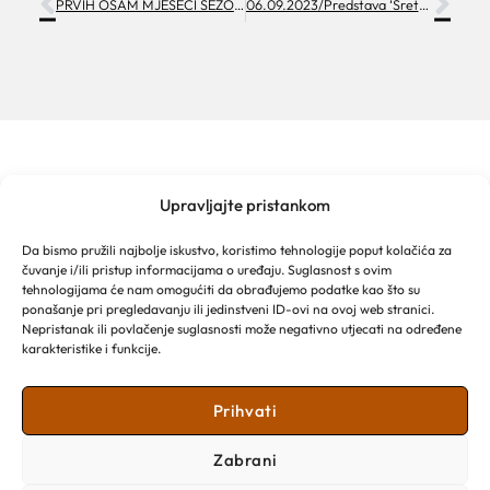
PRVIH OSAM MJESECI SEZONE 2023. REKORDNO, KOLOVOZ BOLJI OD 2022., ALI NE I OD KOLOVOZA 2019.)
06.09.2023/Predstava ‘Sretna ne bila’
Upravljajte pristankom
TURISTIČKA ZAJEDNICA GRADA MAKARSKE
Franjevački put 2a
Da bismo pružili najbolje iskustvo, koristimo tehnologije poput kolačića za
Obala kralja Tomislava 16
čuvanje i/ili pristup informacijama o uređaju. Suglasnost s ovim
21 300 Makarska
tehnologijama će nam omogućiti da obrađujemo podatke kao što su
Email: info@makarska-info.hr
ponašanje pri pregledavanju ili jedinstveni ID-ovi na ovoj web stranici.
Nepristanak ili povlačenje suglasnosti može negativno utjecati na određene
Telefon: +385 21 612 002/+385 21 650 076
karakteristike i funkcije.
Prihvati
Zabrani