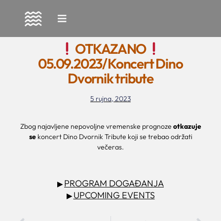
Skip
to
OTKAZANO
content
05.09.2023/Koncert Dino
Dvornik tribute
5 rujna, 2023
Zbog najavljene nepovoljne vremenske prognoze
otkazuje
se
koncert Dino Dvornik Tribute koji se trebao održati
večeras.
PROGRAM DOGAĐANJA
▶
UPCOMING EVENTS
▶