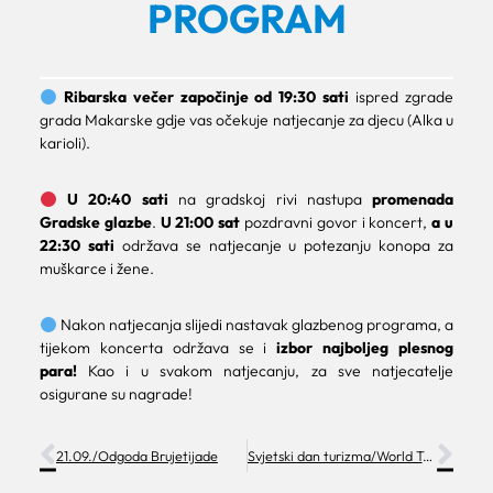
PROGRAM
Ribarska večer započinje od 19:30 sati
ispred zgrade
grada Makarske gdje vas očekuje natjecanje za djecu (Alka u
karioli).
U 20:40 sati
na gradskoj rivi nastupa
promenada
Gradske glazbe
.
U 21:00 sat
pozdravni govor i koncert,
a u
22:30 sati
održava se natjecanje u potezanju konopa za
muškarce i žene.
Nakon natjecanja slijedi nastavak glazbenog programa, a
tijekom koncerta održava se i
izbor najboljeg plesnog
para!
Kao i u svakom natjecanju, za sve natjecatelje
osigurane su nagrade!
21.09./Odgoda Brujetijade
Svjetski dan turizma/World Tourism Day – Rivijerolucija