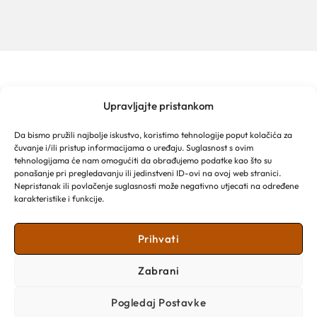
Upravljajte pristankom
TURISTIČKA ZAJEDNICA GRADA MAKARSKE
Franjevački put 2a
Da bismo pružili najbolje iskustvo, koristimo tehnologije poput kolačića za
Obala kralja Tomislava 16
čuvanje i/ili pristup informacijama o uređaju. Suglasnost s ovim
21 300 Makarska
tehnologijama će nam omogućiti da obrađujemo podatke kao što su
Email: info@makarska-info.hr
ponašanje pri pregledavanju ili jedinstveni ID-ovi na ovoj web stranici.
Nepristanak ili povlačenje suglasnosti može negativno utjecati na određene
Telefon: +385 21 612 002/+385 21 650 076
karakteristike i funkcije.
Prihvati
Zabrani
Pogledaj Postavke