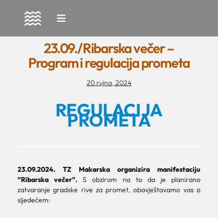
Skip
to
23.09./Ribarska večer –
content
Program i regulacija prometa
20 rujna, 2024
REGULACIJA
PROMETA
23.09.2024. TZ Makarska organizira manifestaciju
”Ribarska večer”.
S obzirom na to da je planirano
zatvaranje gradske rive za promet, obavještavamo vas o
sljedećem: