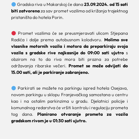
Gradska riva u Makarskoj će dana
23.09.2024. od 15 sati
biti zatvorena
za sav promet vozilima od križanja trajektnog
pristaništa do hotela Porin.
Promet vozilima će se preusmjeravati ulicom Stjepana
Radića i dalje prema autobusnom kolodvoru.
Molimo sve
vlasnike motornih vozila i motora da preparkiraju svoja
vozila s gradske rive najkasnije do 09:00 sati ujutro
s
obzirom na to da riva mora biti prazna za potrebe
održavanja ribarske večeri.
Promet se može odvijati do
15.00 sati, ali je parkiranje zabranjeno.
Parkirati se možete na parkingu ispred hotela Osejava,
novom parkingu u sklopu Franjevačkog samostana u centru
kao i na ostalim parkinzima u gradu. Djelatnici policije i
komunalnog redarstva će vršiti kontrolu i regulaciju prometa
tog dana.
Planirano otvaranje prometa za vozila
gradskom rivom je u 01:30 sati ujutro.