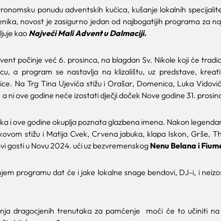
ronomsku ponudu adventskih kućica, kušanje lokalnih specijalit
nika, novost je zasigurno jedan od najbogatijih programa za na
ljuje kao
Najveći Mali Advent u Dalmaciji.
vent počinje već 6. prosinca, na blagdan Sv. Nikole koji će tradic
cu, a program se nastavlja na klizalištu, uz predstave, kreati
ce. Na Trg Tina Ujevića stižu i Orašar, Domenica, Luka Vidović
a ni ove godine neće izostati dječji doček Nove godine 31. prosin
a i ove godine okuplja poznata glazbena imena. Nakon legend
kovom stižu i Matija Cvek, Crvena jabuka, klapa Iskon, Grše, Th
ovi gosti u Novu 2024. ući uz bezvremenskog
Nenu Belana i Fium
jem programu dat će i jake lokalne snage bendovi, DJ-i, i neizo
ranja dragocjenih trenutaka za pamćenje moći će to učiniti na 