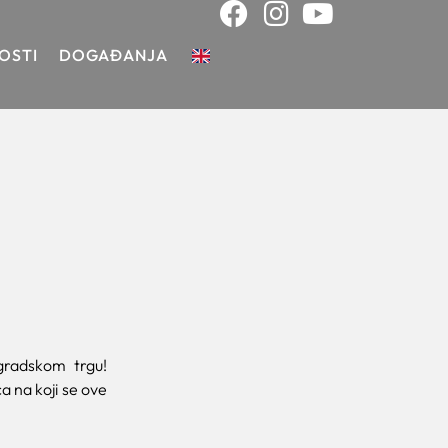
OSTI
DOGAĐANJA
radskom trgu!
a na koji se ove