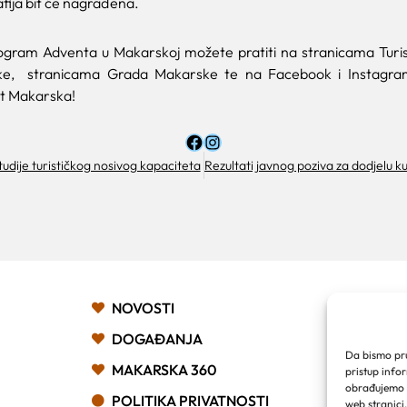
afija bit će nagrađena.
program Adventa u Makarskoj možete pratiti na stranicama Turis
e, stranicama Grada Makarske te na Facebook i Instagra
t Makarska!
udije turističkog nosivog kapaciteta
TURIS
NOVOSTI
MAKA
DOGAĐANJA
Franjev
Da bismo pruž
MAKARSKA 360
pristup info
Obala k
obrađujemo p
21 300
POLITIKA PRIVATNOSTI
web stranici