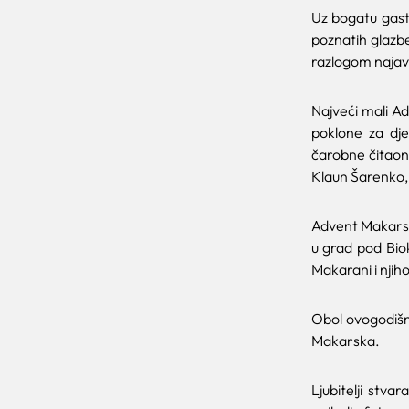
Uz bogatu gast
poznatih glazbe
razlogom najav
Najveći mali Ad
poklone za dje
čarobne čitaoni
Klaun Šarenko, 
Advent Makarsk
u grad pod Bio
Makarani i njih
Obol ovogodišn
Makarska.
Ljubitelji stva