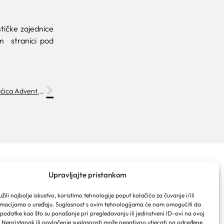
tičke zajednice
m stranici pod
Rezultati javnog poziva za dodjelu kućica Advent Makarska 2023/2024
TIČKA ZAJEDNICA GRADA
Upravljajte pristankom
RSKE
ački put 2a
ili najbolje iskustvo, koristimo tehnologije poput kolačića za čuvanje i/ili
rmacijama o uređaju. Suglasnost s ovim tehnologijama će nam omogućiti da
ralja Tomislava 16
odatke kao što su ponašanje pri pregledavanju ili jedinstveni ID-ovi na ovoj
 Makarska
. Nepristanak ili povlačenje suglasnosti može negativno utjecati na određene