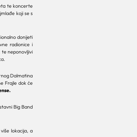
eta te koncerte
jmlađe koji se s
ionalno donijeti
vne radionice i
 te neponovljivi
ca.
arnog Dalmatina
e Frajle dok će
ense.
stavni Big Band
više lokacija, a