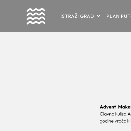
Skip
ISTRAŽI GRAD
PLAN PU
to
content
Advent Maka
Glavna kulisa A
godine vraća kli