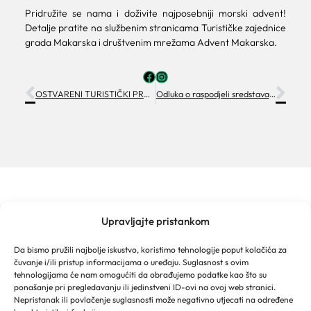
Pridružite se nama i doživite najposebniji morski advent!
Detalje pratite na službenim stranicama Turističke zajednice
grada Makarska i društvenim mrežama Advent Makarska.
OSTVARENI TURISTIČKI PROMET U LISTOPADU I PRVIH DESET MJESECI 2024.
Odluka o raspodjeli sredstava za manifestacije sukladno Javnom pozivu
Upravljajte pristankom
TURISTIČKA ZAJEDNICA GRADA MAKARSKE
Franjevački put 2a
Da bismo pružili najbolje iskustvo, koristimo tehnologije poput kolačića za
Obala kralja Tomislava 16
čuvanje i/ili pristup informacijama o uređaju. Suglasnost s ovim
21 300 Makarska
tehnologijama će nam omogućiti da obrađujemo podatke kao što su
Email: info@makarska-info.hr
ponašanje pri pregledavanju ili jedinstveni ID-ovi na ovoj web stranici.
Nepristanak ili povlačenje suglasnosti može negativno utjecati na određene
Telefon: +385 21 612 002/+385 21 650 076