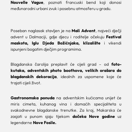
Nouvelle Vague
, poznati francuski bend koji donosi
međunarodni urbani zvuk i posebnu atmosferu u gradu.
Poseban naglasak stavljen je na
Mali Advent
, najveći dječji
advent u Dalmaciji, gdje djecu i roditelje očekuju
Festival
maskota, Iglu Djeda Božićnjaka, klizalište
i vikendi
ispunjeni bogatim dječjim programima.
Blagdanska čarolija preplavit će cijeli grad – od
foto-
kutaka, adventskih photo boothova, velikih orašara do
blagdanskih dekoracija
, idealnih za uspomene koje će
trajati cijeli život.
Gastronomska ponuda
na adventskim kućicama unijet će
miris cimeta, kuhanog vina i domaćih specijaliteta u
svakodnevne blagdanske trenutke. Za kraj, Makarska će
zasjati u punom sjaju tijekom
dočeka Nove godine
uz
legendarne
Nove Fosile.