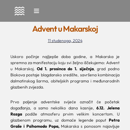
Skip
to
Advent u Makarskoj
content
11 studenoga, 2024
Uskoro počinje najljepše doba godine, a Makarska je
spremna za manifestaciju koju svi željno iščekujemo: Advent
u Makarskoj.
Od 1. prosinca do 1. siječnja
, grad podno
Biokova postaje blagdansko središte, savršena kombinacija
dalmatinskog šarma, obiteljskih programa i međunarodnih
glazbenih zvijezda.
Prvo paljenje adventske svijeće označit će početak
događanja, a samo nekoliko dana kasnije,
6.12. Jelena
Rozga
podiže atmosferu prvim velikim koncertom. U
glazbenom programu, uz domaće legende poput
Petra
Graše i Psihomodo Popa,
Makarska s ponosom najavljuje