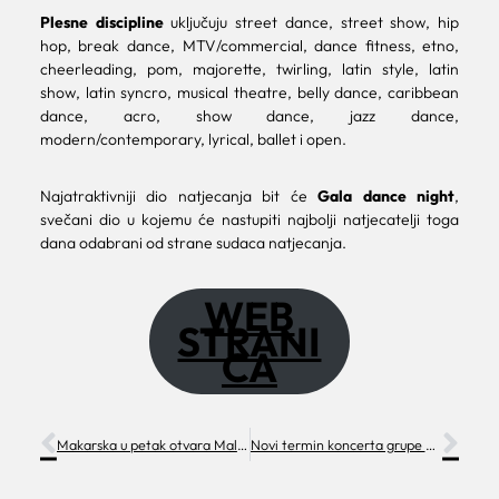
Plesne discipline
uključuju street dance, street show, hip
hop, break dance, MTV/commercial, dance fitness, etno,
cheerleading, pom, majorette, twirling, latin style, latin
show, latin syncro, musical theatre, belly dance, caribbean
dance, acro, show dance, jazz dance,
modern/contemporary, lyrical, ballet i open.
Najatraktivniji dio natjecanja bit će
Gala dance night
,
svečani dio u kojemu će nastupiti najbolji natjecatelji toga
dana odabrani od strane sudaca natjecanja.
WEB
STRANI
CA
Makarska u petak otvara Mali advent – čarolija za najmlađe
Novi termin koncerta grupe Psihomodo Pop