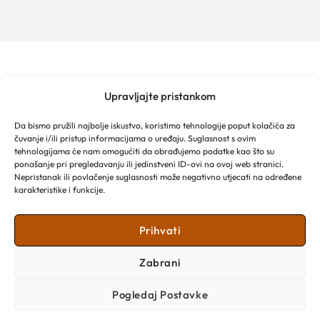
Upravljajte pristankom
TURISTIČKA ZAJEDNICA GRADA MAKARSKE
Franjevački put 2a
Da bismo pružili najbolje iskustvo, koristimo tehnologije poput kolačića za
Obala kralja Tomislava 16
čuvanje i/ili pristup informacijama o uređaju. Suglasnost s ovim
21 300 Makarska
tehnologijama će nam omogućiti da obrađujemo podatke kao što su
Email: info@makarska-info.hr
ponašanje pri pregledavanju ili jedinstveni ID-ovi na ovoj web stranici.
Nepristanak ili povlačenje suglasnosti može negativno utjecati na određene
Telefon: +385 21 612 002/+385 21 650 076
karakteristike i funkcije.
Prihvati
Zabrani
Pogledaj Postavke