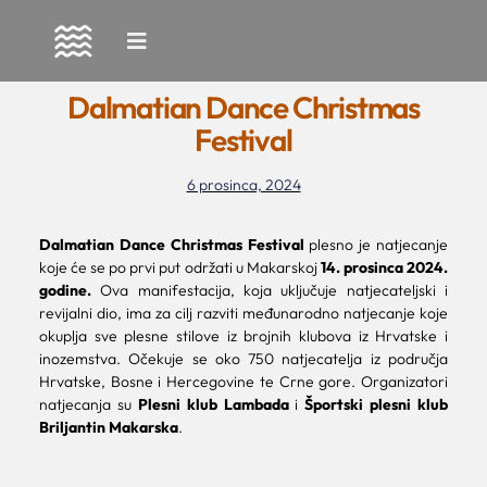
Skip
to
Dalmatian Dance Christmas
content
Festival
6 prosinca, 2024
Dalmatian Dance Christmas Festival
plesno je natjecanje
koje će se po prvi put održati u Makarskoj
14. prosinca 2024.
godine.
Ova manifestacija, koja uključuje natjecateljski i
revijalni dio, ima za cilj razviti međunarodno natjecanje koje
okuplja sve plesne stilove iz brojnih klubova iz Hrvatske i
inozemstva. Očekuje se oko 750 natjecatelja iz područja
Hrvatske, Bosne i Hercegovine te Crne gore. Organizatori
natjecanja su
Plesni klub Lambada
i
Športski plesni klub
Briljantin Makarska
.