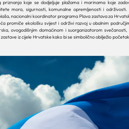
priznanja koje se dodjeljuje plažama i marinama koje zadovo
itete mora, sigurnosti, komunalne opremljenosti i održivosti.
Naša, nacionalni koordinator programa Plava zastava za Hrvatsku
ća promiče ekološku svijest i održivi razvoj u obalnim područji
ka, ovogodišnjim domaćinom i suorganizatorom svečanosti, 
 zastave iz cijele Hrvatske kako bi se simbolično obilježio početa