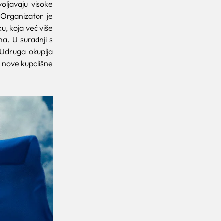
ljavaju visoke
 Organizator je
, koja već više
ma. U suradnji s
Udruga okuplja
k nove kupališne