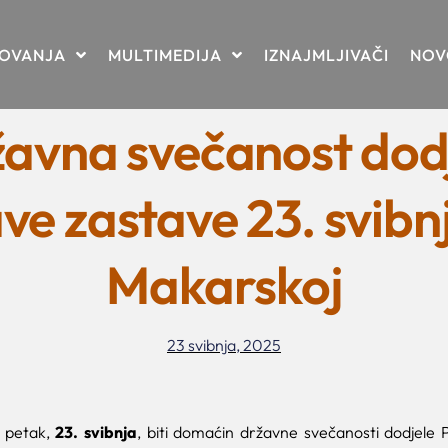
TOVANJA
MULTIMEDIJA
IZNAJMLJIVAČI
NOV
avna svečanost dod
ve zastave 23. svibn
Makarskoj
23 svibnja, 2025
 petak,
23. svibnja
, biti domaćin državne svečanosti dodjele 