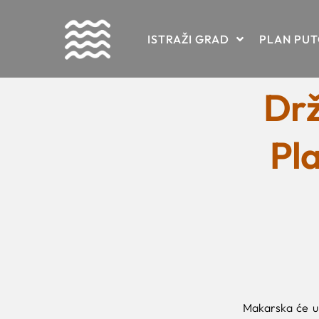
Skip
ISTRAŽI GRAD
PLAN PU
to
content
Drž
Pla
Makarska će u