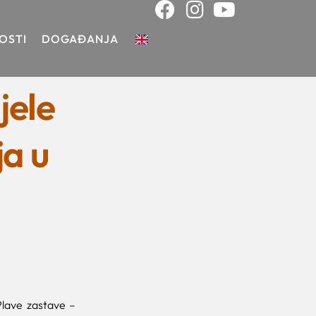
OSTI
DOGAĐANJA
jele
ja u
Plave zastave –