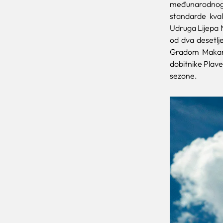
međunarodnog 
standarde kval
Udruga Lijepa 
od dva desetlje
Gradom Makars
dobitnike Plave
sezone.