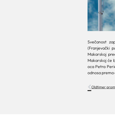
Svečanost za
(Franjevački p
Makarskoj pred
Makarskoj će bi
oca Petra Peri
odnosa prema ok
Oldtimer prom