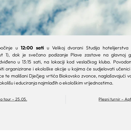
počinje u
12:00 sati
u Velikoj dvorani Studija hotelijerstva
ut 1), dok je svečano podizanje Plave zastave na glavnoj g
viđeno u 13:15 sati, na lokaciji kod veslačkog kluba. Povodo
ti organizirane i ekološke akcije u kojima će sudjelovati učeni
ce te mališani Dječjeg vrtića Biokovsko zvonce, naglašavajući v
olišu i educiranja najmlađih o ekološkim vrijednostima.
o tour – 25.05.
Plesni turnir – A