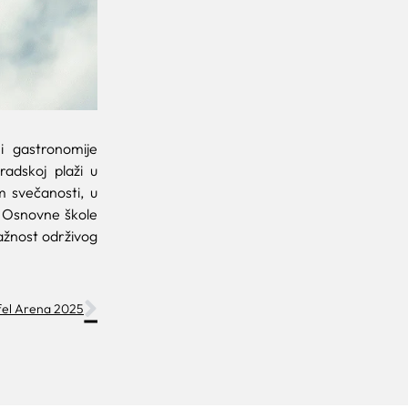
 i gastronomije
radskoj plaži u
m svečanosti, u
ci Osnovne škole
ažnost održivog
pfel Arena 2025