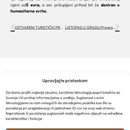
cijeni od
5 eura,
a sav prikupljeni prihod bit će
doniran u
humanitarne svrhe.
OSTVARENI TURISTIČKI PROMET RUJAN I PRVIH 9 MJESECI 2024.
LISTOPAD U GRADU/Program događanja
Upravljajte pristankom
MAKARSKA TOURIST BOARD
Franjevački put 2a
Da bismo pružili najbolje iskustvo, koristimo tehnologije poput kolačića za
Obala kralja Tomislava 16
čuvanje i/ili pristup informacijama o uređaju. Suglasnost s ovim
21 300 Makarska
tehnologijama će nam omogućiti da obrađujemo podatke kao što su
Email: info@makarska-info.hr
ponašanje pri pregledavanju ili jedinstveni ID-ovi na ovoj web stranici.
Nepristanak ili povlačenje suglasnosti može negativno utjecati na određene
Phone: +385 21 612 002/+385 21 650 076
karakteristike i funkcije.