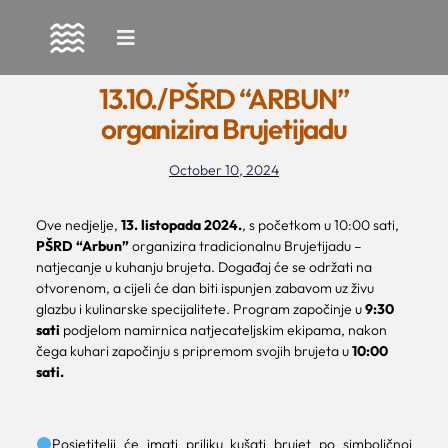
Skip
to
13.10./PŠRD “ARBUN”
content
organizira Brujetijadu
October 10, 2024
Ove nedjelje,
13. listopada 2024.
, s početkom u 10:00 sati,
PŠRD “Arbun”
organizira tradicionalnu Brujetijadu –
natjecanje u kuhanju brujeta. Događaj će se održati na
otvorenom, a cijeli će dan biti ispunjen zabavom uz živu
glazbu i kulinarske specijalitete. Program započinje u
9:30
sati
podjelom namirnica natjecateljskim ekipama, nakon
čega kuhari započinju s pripremom svojih brujeta u
10:00
sati.
Posjetitelji će imati priliku kušati brujet po simboličnoj