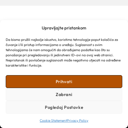
Upravljajte pristankom
MAKARSKA TOURIST BOARD
Franjevački put 2a
Da bismo pružili najbolje iskustvo, koristimo tehnologije poput kolačića za
Obala kralja Tomislava 16
čuvanje i/ili pristup informacijama o uređaju. Suglasnost s ovim
21 300 Makarska
tehnologijama će nam omogućiti da obrađujemo podatke kao što su
Email: info@makarska-info.hr
ponašanje pri pregledavanju ili jedinstveni ID-ovi na ovoj web stranici.
Nepristanak ili povlačenje suglasnosti može negativno utjecati na određene
Phone: +385 21 612 002/+385 21 650 076
karakteristike i funkcije.
Prihvati
Zabrani
Pogledaj Postavke
Cookie Statement
Privacy Policy
Copyright © 2026 Turistička zajednica Grada Makarske​