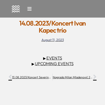
Skip
to
14.08.2023/Koncert Ivan
content
Kapec trio
August 11, 2023
EVENTS
▶
UPCOMING EVENTS
▶
13.08.2023/Koncert Severina Filipovića
Nagrada Milan Mladenović 2023. biti će dodijeljena u Makarskoj