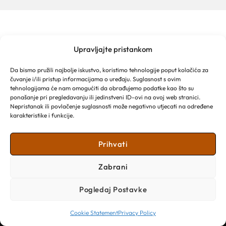
Upravljajte pristankom
MAKARSKA TOURIST BOARD
Franjevački put 2a
Da bismo pružili najbolje iskustvo, koristimo tehnologije poput kolačića za
Obala kralja Tomislava 16
čuvanje i/ili pristup informacijama o uređaju. Suglasnost s ovim
21 300 Makarska
tehnologijama će nam omogućiti da obrađujemo podatke kao što su
Email: info@makarska-info.hr
ponašanje pri pregledavanju ili jedinstveni ID-ovi na ovoj web stranici.
Nepristanak ili povlačenje suglasnosti može negativno utjecati na određene
Phone: +385 21 612 002/+385 21 650 076
karakteristike i funkcije.
Prihvati
Zabrani
Pogledaj Postavke
Cookie Statement
Privacy Policy
Copyright © 2026 Turistička zajednica Grada Makarske​