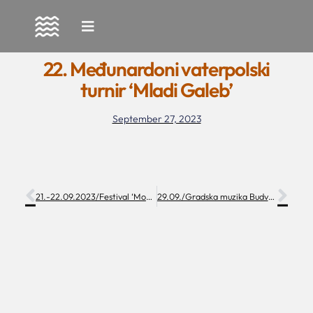
Skip
to
22. Međunardoni vaterpolski
content
turnir ‘Mladi Galeb’
September 27, 2023
21.-22.09.2023/Festival ‘Modro i zeleno’ u Makarskoj
29.09./Gradska muzika Budva nastupa u Arbuna