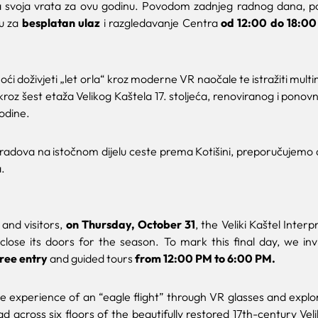
ra svoja vrata za ovu godinu. Povodom zadnjeg radnog dana, 
ku za
besplatan ulaz
i razgledavanje Centra
od 12:00 do 18:00 
oći doživjeti „let orla“ kroz moderne VR naočale te istražiti multi
 kroz šest etaža Velikog Kaštela 17. stoljeća, renoviranog i pono
odine.
radova na istočnom dijelu ceste prema Kotišini, preporučujemo
.
and visitors,
on Thursday,
October 31
, the Veliki Kaštel Inter
l close its doors for the season. To mark this final day, we in
free entry
and guided tours
from 12:00 PM to 6:00 PM.
ue experience of an “eagle flight” through VR glasses and explo
ad across six floors of the beautifully restored 17th-century Veli