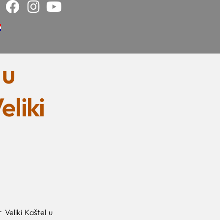
 u
eliki
r Veliki Kaštel u