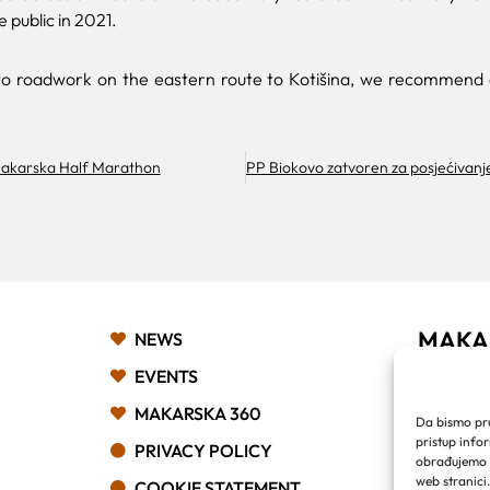
 public in 2021.
o roadwork on the eastern route to Kotišina, we recommend a
akarska Half Marathon
MAKA
NEWS
Franjev
EVENTS
Obala k
MAKARSKA 360
21 300
Da bismo pruž
Email:
pristup info
PRIVACY POLICY
Phone:
obrađujemo p
web stranici
COOKIE STATEMENT