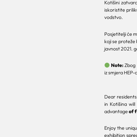
Kotišini zatva
iskoristite prili
vodstvo.
Posjetitelji
će m
koji se proteže
javnost 2021. g
Note:
Zbog 
iz smjera HEP-a
Dear residents 
in Kotišina wil
advantage
of 
Enjoy the uniq
exhibition spre