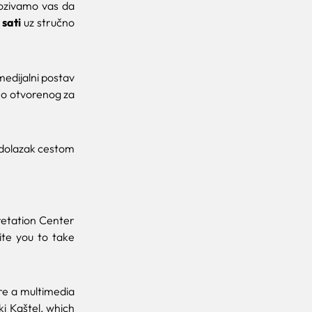
pozivamo vas da
sati
uz stručno
medijalni postav
vno otvorenog za
 dolazak cestom
pretation Center
vite you to take
re a multimedia
ki Kaštel, which