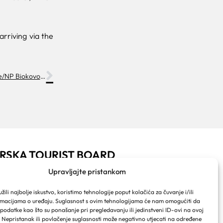
rriving via the
PP Biokovo zatvoren za posjećivanje/NP Biokovo closed for visitors
RSKA TOURIST BOARD
ački put 2a
Upravljajte pristankom
ralja Tomislava 16
 Makarska
ili najbolje iskustvo, koristimo tehnologije poput kolačića za čuvanje i/ili
 info@makarska-info.hr
rmacijama o uređaju. Suglasnost s ovim tehnologijama će nam omogućiti da
 +385 21 612 002/+385 21 650 076
odatke kao što su ponašanje pri pregledavanju ili jedinstveni ID-ovi na ovoj
. Nepristanak ili povlačenje suglasnosti može negativno utjecati na određene