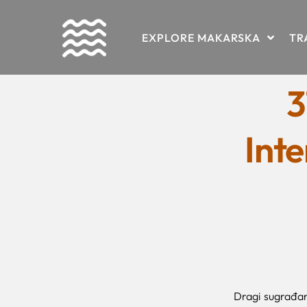
Skip
EXPLORE MAKARSKA
TR
to
content
3
Inte
Dragi sugrađani 