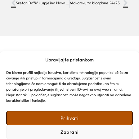
Sretan Božić i uspješna Nova 2025. godina!
Makarsku za blagdane 24/25 posjetilo 1.800 gostiju
Upravljajte pristankom
MAKARSKA TOURIST BOARD
Franjevački put 2a
Da bismo pružili najbolje iskustvo, koristimo tehnologije poput kolačića za
Obala kralja Tomislava 16
čuvanje i/ili pristup informacijama o uređaju. Suglasnost s ovim
21 300 Makarska
tehnologijama će nam omogućiti da obrađujemo podatke kao što su
Email: info@makarska-info.hr
ponašanje pri pregledavanju ili jedinstveni ID-ovi na ovoj web stranici.
Nepristanak ili povlačenje suglasnosti može negativno utjecati na određene
Phone: +385 21 612 002/+385 21 650 076
karakteristike i funkcije.
Prihvati
Zabrani