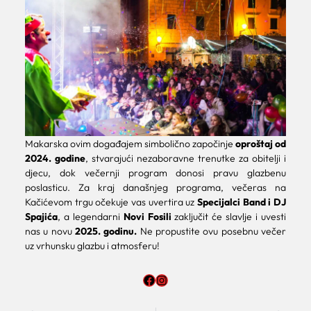
Makarska ovim događajem simbolično započinje
oproštaj od
2024. godine
, stvarajući nezaboravne trenutke za obitelji i
djecu, dok večernji program donosi pravu glazbenu
poslasticu. Za kraj današnjeg programa, večeras na
Kačićevom trgu očekuje vas uvertira uz
Specijalci Band i DJ
Spajića
, a legendarni
Novi Fosili
zaključit će slavlje i uvesti
nas u novu
2025. godinu.
Ne propustite ovu posebnu večer
uz vrhunsku glazbu i atmosferu!