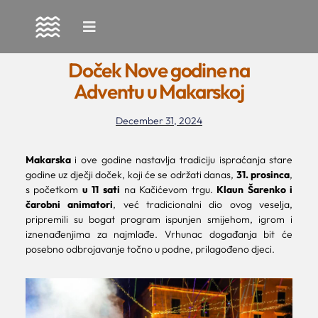
Skip
to
Doček Nove godine na
content
Adventu u Makarskoj
December 31, 2024
Makarska
i ove godine nastavlja tradiciju ispraćanja stare
godine uz dječji doček, koji će se održati danas,
31. prosinca
,
s početkom
u 11 sati
na Kačićevom trgu.
Klaun Šarenko i
čarobni animatori
, već tradicionalni dio ovog veselja,
pripremili su bogat program ispunjen smijehom, igrom i
iznenađenjima za najmlađe. Vrhunac događanja bit će
posebno odbrojavanje točno u podne, prilagođeno djeci.