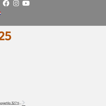
025
Makarsku u prvih 10 mjeseci 2025. posjetilo 327 tisuća turista, više nego cijele 2024.