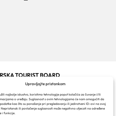
RSKA TOURIST BOARD
ački put 2a
Upravljajte pristankom
ralja Tomislava 16
 Makarska
ili najbolje iskustvo, koristimo tehnologije poput kolačića za čuvanje i/ili
 info@makarska-info.hr
rmacijama o uređaju. Suglasnost s ovim tehnologijama će nam omogućiti da
 +385 21 612 002/+385 21 650 076
odatke kao što su ponašanje pri pregledavanju ili jedinstveni ID-ovi na ovoj
. Nepristanak ili povlačenje suglasnosti može negativno utjecati na određene
e i funkcije.