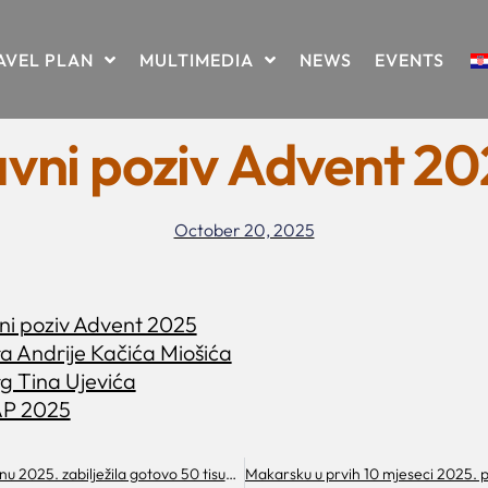
AVEL PLAN
MULTIMEDIA
NEWS
EVENTS
vni poziv Advent 2
October 20, 2025
i poziv Advent 2025
a Andrije Kačića Miošića
g Tina Ujevića
AP 2025
Makarska u rujnu 2025. zabilježila gotovo 50 tisuća turista i rast turističkog prometa