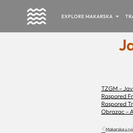
Skip
EXPLORE MAKARSKA
TR
to
content
Ja
TZGM – Javn
Raspored Fr
Raspored Tr
Obrazac – 