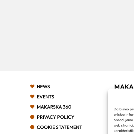
MAKA
NEWS
Franjev
EVENTS
Obala k
MAKARSKA 360
21 300
Da bismo pruž
Email:
pristup info
PRIVACY POLICY
Phone:
obrađujemo p
web stranici
COOKIE STATEMENT
karakteristik