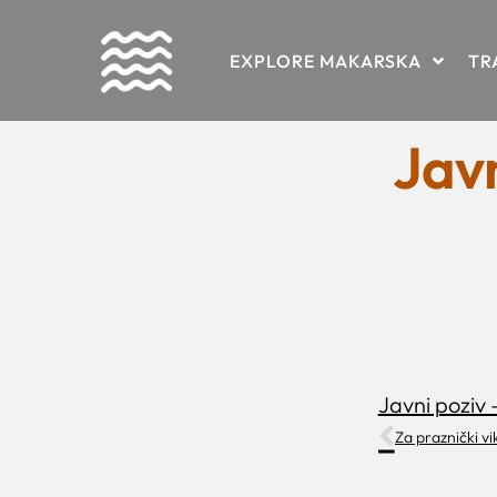
Skip
EXPLORE MAKARSKA
TR
to
content
Javn
Javni poziv 
Za praznički v