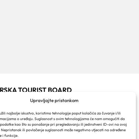
RSKA TOURIST BOARD
ački put 2a
Upravljajte pristankom
ralja Tomislava 16
 Makarska
ili najbolje iskustvo, koristimo tehnologije poput kolačića za čuvanje i/ili
 info@makarska-info.hr
rmacijama o uređaju. Suglasnost s ovim tehnologijama će nam omogućiti da
 +385 21 612 002/+385 21 650 076
odatke kao što su ponašanje pri pregledavanju ili jedinstveni ID-ovi na ovoj
. Nepristanak ili povlačenje suglasnosti može negativno utjecati na određene
e i funkcije.