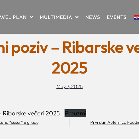
AVEL PLAN
MULTIMEDIA
NEWS
EVENTS
i poziv – Ribarske v
2025
May 7, 2025
– Ribarske večeri 2025
Preuzmi
ikend “šušur” u gradu
Prvi dan Autentica Food