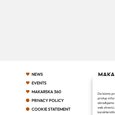
MAKA
NEWS
Franjev
EVENTS
Obala k
MAKARSKA 360
21 300
Da bismo pruž
Email:
pristup info
PRIVACY POLICY
Phone:
obrađujemo p
web stranici
COOKIE STATEMENT
karakteristik