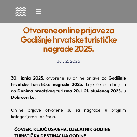
Skip
to
Otvorene online prijave za
content
Godišnje hrvatske turističke
nagrade 2025.
July 2, 2025
30. lipnja 2025.
otvorene su online prijave za
Godišnje
hrvatske turističke nagrade 2025.
koje će se dodijeliti
na
Danima hrvatskog turizma 20. i 21. studenog 2025. u
Dubrovniku.
Online prijave otvorene su za nagrade u brojnim
kategorijama kao što su:
–
ČOVJEK, KLJUČ USPJEHA, DJELATNIK GODINE
–
TURISTIČKA DESTINACIJA GODINE