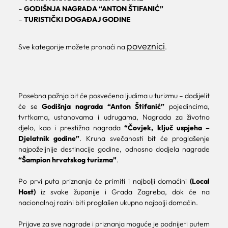
–
GODIŠNJA NAGRADA “ANTON ŠTIFANIĆ”
–
TURISTIČKI DOGAĐAJ GODINE
poveznici
Sve kategorije možete pronaći na
.
Posebna pažnja bit će posvećena ljudima u turizmu – dodijelit
će se
Godišnja nagrada “Anton Štifanić”
pojedincima,
tvrtkama, ustanovama i udrugama, Nagrada za životno
djelo, kao i prestižna nagrada
“Čovjek, ključ uspjeha –
Djelatnik godine”
. Kruna svečanosti bit će proglašenje
najpoželjnije destinacije godine, odnosno dodjela nagrade
“Šampion hrvatskog turizma”
.
Po prvi puta priznanja će primiti i najbolji domaćini
(Local
Host)
iz svake županije i Grada Zagreba, dok će na
nacionalnoj razini biti proglašen ukupno najbolji domaćin.
Prijave za sve nagrade i priznanja moguće je podnijeti putem