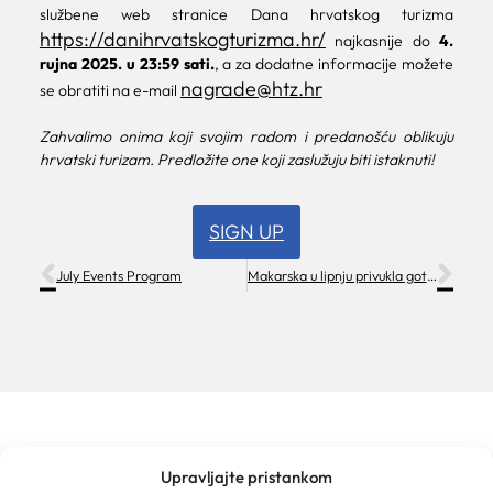
službene web stranice Dana hrvatskog turizma
https://danihrvatskogturizma.hr/
najkasnije do
4.
rujna 2025. u 23:59 sati.
, a za dodatne informacije možete
nagrade@htz.hr
se obratiti na e-mail
Zahvalimo onima koji svojim radom i predanošću oblikuju
hrvatski turizam. Predložite one koji zaslužuju biti istaknuti!
SIGN UP
July Events Program
Makarska u lipnju privukla gotovo 55.000 turista i zasluženo odličan (5) na polugodištu
Upravljajte pristankom