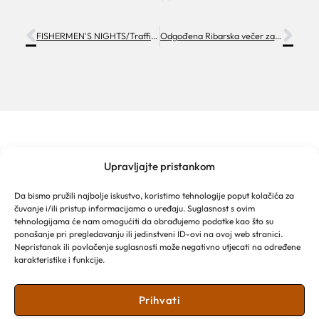
FISHERMEN'S NIGHTS/Traffic regulation
Odgođena Ribarska večer za 30.07
Upravljajte pristankom
MAKARSKA TOURIST BOARD
Franjevački put 2a
Da bismo pružili najbolje iskustvo, koristimo tehnologije poput kolačića za
Obala kralja Tomislava 16
čuvanje i/ili pristup informacijama o uređaju. Suglasnost s ovim
21 300 Makarska
tehnologijama će nam omogućiti da obrađujemo podatke kao što su
Email: info@makarska-info.hr
ponašanje pri pregledavanju ili jedinstveni ID-ovi na ovoj web stranici.
Nepristanak ili povlačenje suglasnosti može negativno utjecati na određene
Phone: +385 21 612 002/+385 21 650 076
karakteristike i funkcije.
Prihvati