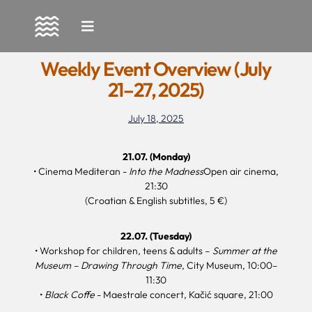
Skip
to
Weekly Event Overview (July
content
21–27, 2025)
July 18, 2025
21.07. (Monday)
• Cinema Mediteran -
Into the Madness
Open air cinema,
21:30
(Croatian & English subtitles, 5 €)
22.07. (Tuesday)
• Workshop for children, teens & adults –
Summer at the
Museum – Drawing Through Time
, City Museum, 10:00–
11:30
•
Black Coffe
- Maestrale concert, Kačić square, 21:00