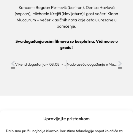
Koncert: Bogdan Petrović (bariton), Denisa Havlová
(sopran), Michaela Krejči (klavijature) i gost večeri Klapa
Muccurum – večer klasičnih nota koje ostaju urezane u
pamćenje.
Sva događanja osim filmova su besplatna. Vidimo se u
gradu!
Vikend događanja – 08.08. – 10.08.
Nadolazeća događanja u Makarskoj
Upravljajte pristankom
TURISTIČKA ZAJEDNICA GRADA MAKARSKE
Franjevački put 2a
Da bismo pružili najbolje iskustvo, koristimo tehnologije poput kolačića za