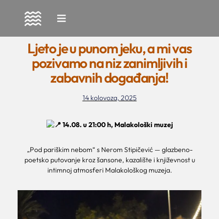
Skip
to
Ljeto je u punom jeku, a mi vas
content
pozivamo na niz zanimljivih i
zabavnih događanja!
14 kolovoza, 2025
14.08. u 21:00 h, Malakološki muzej
„Pod pariškim nebom“ s Nerom Stipičević — glazbeno-
poetsko putovanje kroz šansone, kazalište i književnost u
intimnoj atmosferi Malakološkog muzeja.