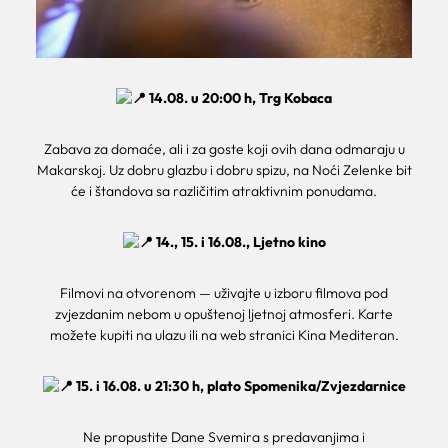
14.08. u 20:00 h, Trg Kobaca
Zabava za domaće, ali i za goste koji ovih dana odmaraju u
Makarskoj. Uz dobru glazbu i dobru spizu, na Noći Zelenke bit
će i štandova sa različitim atraktivnim ponudama.
14., 15. i 16.08., Ljetno kino
Filmovi na otvorenom — uživajte u izboru filmova pod
zvjezdanim nebom u opuštenoj ljetnoj atmosferi. Karte
možete kupiti na ulazu ili na web stranici Kina Mediteran.
15. i 16.08. u 21:30 h, plato Spomenika/Zvjezdarnice
Ne propustite Dane Svemira s predavanjima i