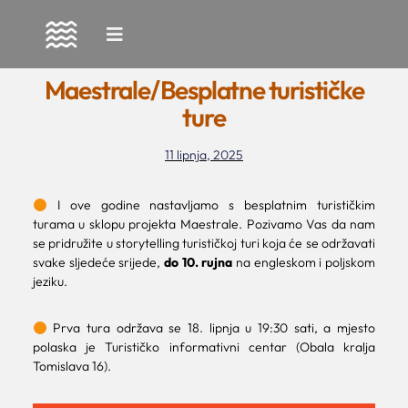
Skip
to
Maestrale/Besplatne turističke
content
ture
11 lipnja, 2025
I ove godine nastavljamo s besplatnim turističkim
turama u sklopu projekta Maestrale. Pozivamo Vas da nam
se pridružite u storytelling turističkoj turi koja će se održavati
svake sljedeće srijede,
do 10. rujna
na engleskom i poljskom
jeziku.
Prva tura održava se 18. lipnja u 19:30 sati, a mjesto
polaska je Turističko informativni centar (Obala kralja
Tomislava 16).