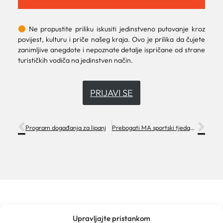
Ne propustite priliku iskusiti jedinstveno putovanje kroz
povijest, kulturu i priče našeg kraja. Ovo je prilika da čujete
zanimljive anegdote i nepoznate detalje ispričane od strane
turističkih vodiča na jedinstven način.
PRIJAVI SE
Program događanja za lipanj
Prebogati MA sportski tjedan uz rast turističkog prometa (2. -8. 6. 2025.)
Upravljajte pristankom