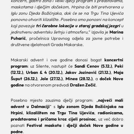
koncerti, gastro zona i veliki dječji program s predstavama,
maskotama i dječjim dočekom, Hrpina će biti pretvorena u
Iglu zonu Djeda Božićnjaka, dok će se na Trgu Tina Ujevića
ponovno otvoriti klizalište. Posebno smo ponosni na koncept
koji povezuje
tri čarobne lokacije u staroj gradskoj jezgri
u
jedinstvenu adventsku šetnju i atmosferu
,“ izjavila je
Marina
Puharić
, pročelnica Upravnog odjela za javne potrebe i
društvene djelatnosti Grada Makarske.
Makarski advent i ove godine donosi bogat
koncertni
program
: uz Silente, nastupit će
Sandi Cenov (5.12.)
,
Peki
(12.12.)
,
Urban & 4 (20.12.)
,
Jakov Jozinović (21.12.)
,
Maja
Šuput (26.12.)
,
Jole (27.12.)
,
Minea (28.12.)
, a
doček Nove
godine
na otvorenom predvodi
Dražen Zečić
.
Posebno mjesto zauzima dječji program: „
najveći mali
advent u Dalmaciji
“ s
Iglu zonom Djeda Božićnjaka na
Hrpini
,
klizalištem na Trgu Tina Ujevića
,
radionicama,
predstavama i pričama kroz cijeli prosinac
, uz već dobro
poznati
Festival maskota
i
dječji doček Nove godine u
podne
.