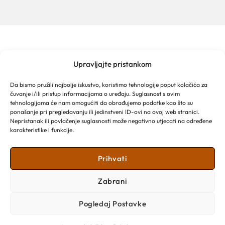
Upravljajte pristankom
TURISTIČKA ZAJEDNICA GRADA MAKARSKE
Franjevački put 2a
Da bismo pružili najbolje iskustvo, koristimo tehnologije poput kolačića za
Obala kralja Tomislava 16
čuvanje i/ili pristup informacijama o uređaju. Suglasnost s ovim
tehnologijama će nam omogućiti da obrađujemo podatke kao što su
21 300 Makarska
Email: info@makarska-info.hr
ponašanje pri pregledavanju ili jedinstveni ID-ovi na ovoj web stranici.
Nepristanak ili povlačenje suglasnosti može negativno utjecati na određene
Telefon: +385 21 612 002/+385 21 650 076
karakteristike i funkcije.
Prihvati
Zabrani
Pogledaj Postavke