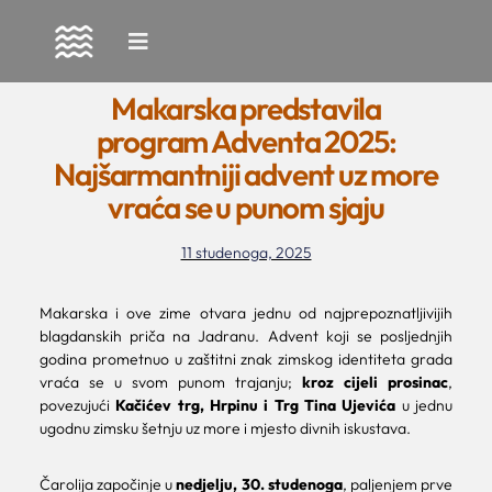
Skip
to
Makarska predstavila
content
program Adventa 2025:
Najšarmantniji advent uz more
vraća se u punom sjaju
11 studenoga, 2025
Makarska i ove zime otvara jednu od najprepoznatljivijih
blagdanskih priča na Jadranu. Advent koji se posljednjih
godina prometnuo u zaštitni znak zimskog identiteta grada
vraća se u svom punom trajanju;
kroz cijeli prosinac
,
povezujući
Kačićev trg, Hrpinu i Trg Tina Ujevića
u jednu
ugodnu zimsku šetnju uz more i mjesto divnih iskustava.
Čarolija započinje u
nedjelju, 30. studenoga
, paljenjem prve