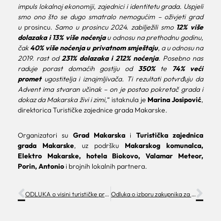
impuls lokalnoj ekonomiji, zajednici i identitetu grada. Uspjeli
smo ono što se dugo smatralo nemogućim – oživjeti grad
u
prosincu.
Samo u prosincu 2024. zabilježili smo
12% više
dolazaka i 13% više noćenja
u odnosu na prethodnu godinu,
čak
40% više noćenja u privatnom smještaju
, a u odnosu na
2019. rast od
231% dolazaka i 212% noćenja
. Posebno nas
raduje porast domaćih gostiju od
350%
te
74% veći
promet
ugostitelja i iznajmljivača. Ti rezultati potvrđuju da
Advent ima stvaran učinak – on je postao pokretač grada i
dokaz da Makarska živi i zimi
,“ istaknula je
Marina Josipović
,
direktorica Turističke zajednice grada Makarske.
Organizatori su
Grad Makarska
i
Turistička zajednica
grada Makarske
, uz podršku
Makarskog komunalca,
Elektro Makarske, hotela Biokovo, Valamar Meteor,
Porin, Antonio
i brojnih lokalnih partnera.
ODLUKA o visini turističke pristojbe na području SDŽ za 2026. godinu
Odluka o izboru zakupnika za kućice Advent Makarska 2025