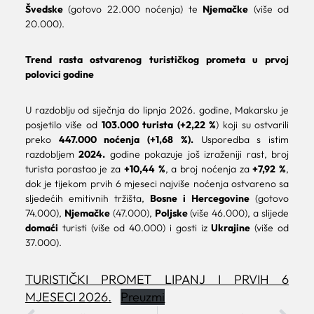
Švedske
(gotovo 22.000 noćenja) te
Njemačke
(više od
20.000).
Trend rasta ostvarenog turističkog prometa u prvoj
polovici godine
U razdoblju od siječnja do lipnja 2026. godine, Makarsku je
posjetilo više od
103.000 turista
(+2,22 %
) koji su ostvarili
preko
447.000 noćenja
(+1,68 %).
Usporedba s istim
razdobljem
2024.
godine pokazuje još izraženiji rast, broj
turista porastao je za
+10,44 %
, a broj noćenja za
+7,92 %
,
dok je tijekom prvih 6 mjeseci najviše noćenja ostvareno sa
sljedećih emitivnih tržišta,
Bosne i Hercegovine
(gotovo
74.000),
Njemačke
(47.000),
Poljske
(više 46.000), a slijede
domaći
turisti (više od 40.000) i gosti iz
Ukrajine
(više od
37.000).
TURISTIČKI PROMET LIPANJ I PRVIH 6
MJESECI 2026.
Preuzmi