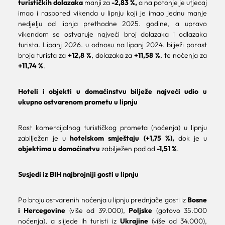
turističkih dolazaka
manji za
-2,83 %,
a na potonje je utjecaj
imao i raspored vikenda u lipnju koji je imao jednu manje
nedjelju od lipnja prethodne 2025. godine, a upravo
vikendom se ostvaruje najveći broj dolazaka i odlazaka
turista. Lipanj 2026. u odnosu na lipanj 2024. bilježi porast
broja turista za
+12,8 %
, dolazaka za
+11,58 %
, te noćenja za
+11,74 %
.
Hoteli i objekti u domaćinstvu bilježe najveći udio u
ukupno ostvarenom prometu u lipnju
Rast komercijalnog turističkog prometa (noćenja) u lipnju
zabilježen je u
hotelskom smještaju (+1,75 %),
dok je u
objektima u domaćinstvu
zabilježen pad od
-1,51 %
.
Susjedi iz BIH najbrojniji gosti u lipnju
Po broju ostvarenih noćenja u lipnju prednjače gosti iz
Bosne
i Hercegovine
(više od 39.000),
Poljske
(gotovo 35.000
noćenja), a slijede ih turisti iz
Ukrajine
(više od 34.000),