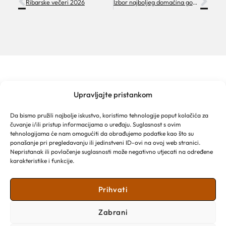
Ribarske večeri 2026
Izbor najboljeg domaćina godine – Vaš domaćin / Local Host
Upravljajte pristankom
TURISTIČKA ZAJEDNICA GRADA MAKARSKE
Franjevački put 2a
Da bismo pružili najbolje iskustvo, koristimo tehnologije poput kolačića za
Obala kralja Tomislava 16
čuvanje i/ili pristup informacijama o uređaju. Suglasnost s ovim
21 300 Makarska
tehnologijama će nam omogućiti da obrađujemo podatke kao što su
Email: info@makarska-info.hr
ponašanje pri pregledavanju ili jedinstveni ID-ovi na ovoj web stranici.
Nepristanak ili povlačenje suglasnosti može negativno utjecati na određene
Telefon: +385 21 612 002/+385 21 650 076
karakteristike i funkcije.
Prihvati
Zabrani