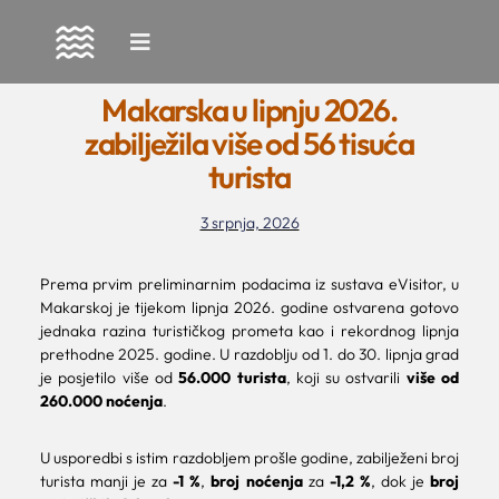
Skip
to
Makarska u lipnju 2026.
content
zabilježila više od 56 tisuća
turista
3 srpnja, 2026
Prema prvim preliminarnim podacima iz sustava eVisitor, u
Makarskoj je tijekom lipnja 2026. godine ostvarena gotovo
jednaka razina turističkog prometa kao i rekordnog lipnja
prethodne 2025. godine. U razdoblju od 1. do 30. lipnja grad
je posjetilo više od
56.000 turista
, koji su ostvarili
više od
260.000 noćenja
.
U usporedbi s istim razdobljem prošle godine, zabilježeni broj
turista manji je za
-1 %
,
broj noćenja
za
-1,2 %
, dok je
broj