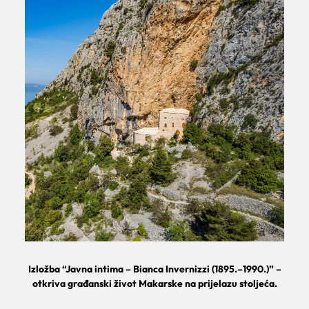
Izložba “Javna intima – Bianca Invernizzi (1895.–1990.)” –
otkriva građanski život Makarske na prijelazu stoljeća.