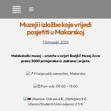
Skip
to
Muzeji i izložbe koje vrijedi
content
posjetiti u Makarskoj
1 listopada, 2025
Malakološki muzej – uronite u svijet školjki! Muzej čuva
preko 3000 primjeraka iz Jadrana i svijeta.
Franjevački samostan, Makarska
Pon–sub: 09:00 – 13:00
Ulaznice: Odrasli 6 €, Obiteljska 8 €,
Učenici/Studenti/Umirovljenici 2.5 €