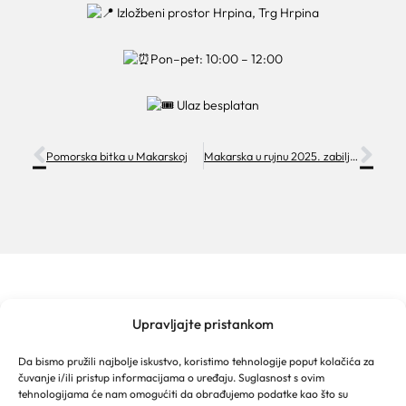
Izložbeni prostor Hrpina, Trg Hrpina
Pon–pet: 10:00 – 12:00
Ulaz besplatan
Pomorska bitka u Makarskoj
Makarska u rujnu 2025. zabilježila gotovo 50 tisuća turista i rast turističkog prometa
Upravljajte pristankom
TURISTIČKA ZAJEDNICA GRADA MAKARSKE
Franjevački put 2a
Da bismo pružili najbolje iskustvo, koristimo tehnologije poput kolačića za
Obala kralja Tomislava 16
čuvanje i/ili pristup informacijama o uređaju. Suglasnost s ovim
21 300 Makarska
tehnologijama će nam omogućiti da obrađujemo podatke kao što su
Email: info@makarska-info.hr