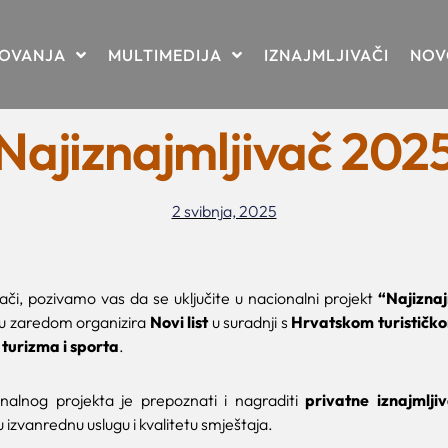
TOVANJA
MULTIMEDIJA
IZNAJMLJIVAČI
NOV
Najiznajmljivač 202
2 svibnja, 2025
vači, pozivamo vas da se uključite u nacionalni projekt
“Najizna
nu zaredom organizira
Novi list
u suradnji s
Hrvatskom turističk
turizma i sporta
.
onalnog projekta je prepoznati i nagraditi
privatne iznajmlj
 izvanrednu uslugu i kvalitetu smještaja.