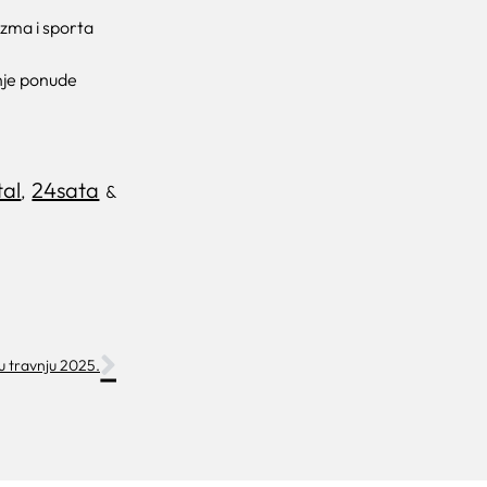
izma i sporta
nje ponude
tal
24sata
,
&
 u travnju 2025.