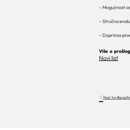
– Mogućnost osv
– Stručna evalu
– Doprinos prom
Više o prošlo
Novi list