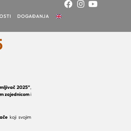
OSTI
DOGAĐANJA
5
jmljivač 2025”
,
om zajednicom
i
ivače
koji svojim