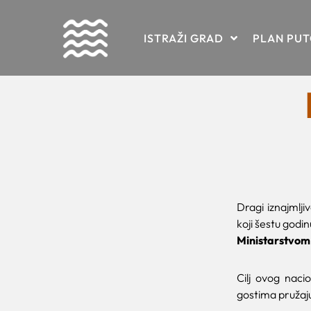
Skip
ISTRAŽI GRAD
PLAN PU
to
content
Dragi iznajmlji
koji šestu godi
Ministarstvom 
Cilj ovog naci
gostima pružaju