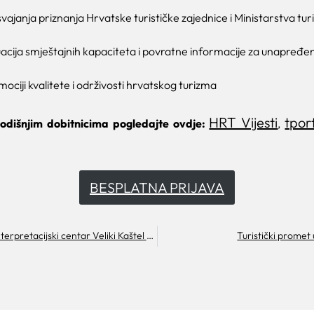
ajanja priznanja Hrvatske turističke zajednice i Ministarstva tur
acija smještajnih kapaciteta i povratne informacije za unapređe
ociji kvalitete i održivosti hrvatskog turizma
HRT Vijesti
tpor
godišnjim dobitnicima pogledajte ovdje:
,
BESPLATNA PRIJAVA
Noć tvrđava/Interpretacijski centar Veliki Kaštel u Kotišini
Turistički promet