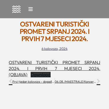
Skip
to
OSTVARENI TURISTIČKI
content
PROMET SRPANJ 2024. I
PRVIH 7 MJESECI 2024.
6 kolovoza, 2024
OSTVARENI TURISTIČKI PROMET SRPANJ
2024. I PRVIH 7 MJESECI 2024.
(OBJAVA)
Download
Prvi tjedan kolovoza – događanja
06.08./MAESTRALE/Koncert Vinka Čemeraša i Petre Šošić