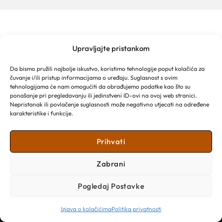
Upravljajte pristankom
TURISTIČKA ZAJEDNICA GRADA MAKARSKE
Franjevački put 2a
Da bismo pružili najbolje iskustvo, koristimo tehnologije poput kolačića za
Obala kralja Tomislava 16
čuvanje i/ili pristup informacijama o uređaju. Suglasnost s ovim
21 300 Makarska
tehnologijama će nam omogućiti da obrađujemo podatke kao što su
Email: info@makarska-info.hr
ponašanje pri pregledavanju ili jedinstveni ID-ovi na ovoj web stranici.
Nepristanak ili povlačenje suglasnosti može negativno utjecati na određene
Telefon: +385 21 612 002/+385 21 650 076
karakteristike i funkcije.
Prihvati
Zabrani
Pogledaj Postavke
Izjava o kolačićima
Politika privatnosti
Copyright © 2026 Turistička zajednica Grada Makarske​