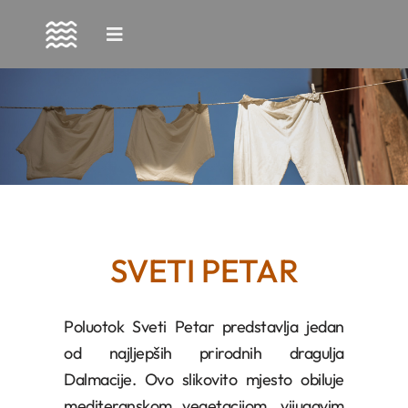
Skip
to
content
SVETI PETAR
Poluotok Sveti Petar predstavlja jedan
od najljepših prirodnih dragulja
Dalmacije. Ovo slikovito mjesto obiluje
mediteranskom vegetacijom, vijugavim