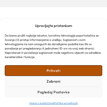
Upravljajte pristankom
TURISTIČKA ZAJEDNICA GRADA MAKARSKE
Franjevački put 2a
Da bismo pružili najbolje iskustvo, koristimo tehnologije poput kolačića za
Obala kralja Tomislava 16
čuvanje i/ili pristup informacijama o uređaju. Suglasnost s ovim
21 300 Makarska
tehnologijama će nam omogućiti da obrađujemo podatke kao što su
Email: info@makarska-info.hr
ponašanje pri pregledavanju ili jedinstveni ID-ovi na ovoj web stranici.
Nepristanak ili povlačenje suglasnosti može negativno utjecati na određene
Telefon: +385 21 612 002/+385 21 650 076
karakteristike i funkcije.
Prihvati
Zabrani
Pogledaj Postavke
Izjava o kolačićima
Politika privatnosti
Copyright © 2026 Turistička zajednica Grada Makarske​