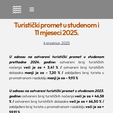
Skip
to
Turistički promet u studenom i
content
11 mjeseci 2025.
4 prosinca, 2025
U odnosu na ostvareni turistički promet u studenom
prethodne 2024. godine:
ostvareni broj turističkih
noćenja
veći je za + 3,41 %
/
ostvareni broj turističkih
dolazaka
manji je za – 7,20 %
/
zabilježeni broj turista u
promatranom razdoblju
manji je za – 9,93 %
U odnosu na ostvareni turistički promet u studenom 2023.
godine:
ostvareni broj turističkih noćenja
veći je za + 46,58
%
/
ostvareni broj turističkih dolazaka
veći je za + 66,50 %
/
zabilježeni broj turista u promatranom razdoblju
veći je za +
59,91 %