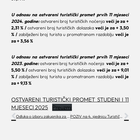
U odnosu na ostvareni turistički promet prvih 11 mjeseci
2024. godine:
ostvareni broj turističkih noćenja
veći je za +
2,31 %
/
ostvareni broj turističkih dolazaka
veći je za + 3,50
%
/
zabilježeni broj turista u promatranom razdoblju
veći je
za
+ 3,56 %
U odnosu na ostvareni turistički promet prvih 11 mjeseci
2023. godine:
ostvareni broj turističkih noćenja
veći je za +
5,50 %
/
ostvareni broj turističkih dolazaka
veći je za + 9,01
%
/
zabilježeni broj turista u promatranom razdoblju
veći je
za + 9,13 %
OSTVARENI TURISTIČKI PROMET STUDENI I 11
MJESECI 2025
Preuzmi
Odluka o izboru zakupnika za kućice Advent Makarska 2025
POZIV na 4. sjednicu Turističkog vijeća TZG Makarske, 18. 12. 2025.