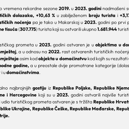
ugo vremena rekordne sezone
2019.
u
2023. godini
nadmašeni su
stičkih dolazaka, +10,63 %
u zabilježenom
broju turista
i
+3,1
ističkih noćenja
pa je tako u Makarskoj u
2023.
godini po prvi 
ine tisuća
(
307.775
) turista koji su ostvarili ukupno
1.681.944
turist
rističkog prometa u
2023.
godini ostvaren je u
objektima u do
smještaj
, a u odnosu na
2022.
rast ostvarenih turističkih noćenja
smještaja
osim kod
objekta u domaćinstvu
kod kojih su rezultati
thodne godine,
a u preostale dvije promatrane kategorije (dolasci
 i u
domaćinstvima
.
lno najbrojnijih
gostiju
iz
Republike Poljske, Republike Njem
ne i Hercegovine
koji su u
2023.
godini ostvarili najviše turis
 udio turističkog prometa ostvaren je s tržišta
Republike Hrvats
blike Ukrajine, Republike Češke, Republike Mađarske, Republ
rije.