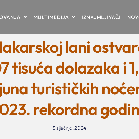
TOVANJA
MULTIMEDIJA
IZNAJMLJIVAČI
NOV
akarskoj lani ostva
7 tisuća dolazaka i 1
juna turističkih noće
023. rekordna godi
5 siječnja, 2024