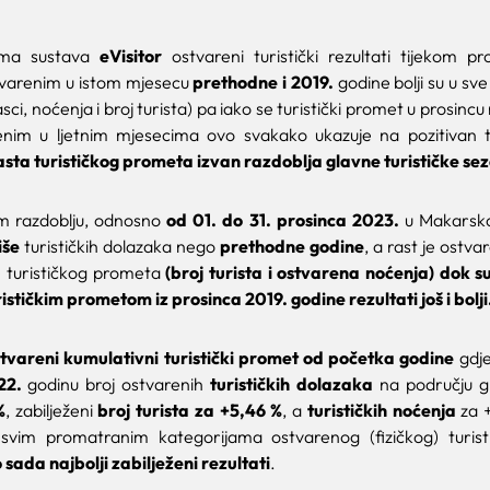
ma sustava
eVisitor
ostvareni turistički rezultati tijekom pr
tvarenim u istom mjesecu
prethodne i 2019.
godine bolji su u sv
sci, noćenja i broj turista) pa iako se turistički promet u prosinc
enim u ljetnim mjesecima ovo svakako ukazuje na pozitivan 
sta turističkog prometa izvan razdoblja glavne turističke se
 razdoblju, odnosno
od 01. do 31. prosinca 2023.
u Makarskoj
iše
turističkih dolazaka nego
prethodne godine
, a rast je ostva
e turističkog prometa
(broj turista i ostvarena noćenja) dok s
stičkim prometom iz prosinca 2019. godine rezultati još i bolji
tvareni kumulativni turistički promet od početka godine
gdje
22.
godinu broj ostvarenih
turističkih dolazaka
na području 
%
, zabilježeni
broj turista za +5,46 %
, a
turističkih noćenja
za 
vim promatranim kategorijama ostvarenog (fizičkog) turis
 sada najbolji zabilježeni rezultati
.