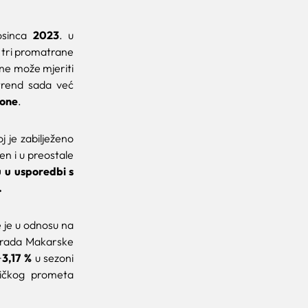
osinca
2023
. u
e tri promatrane
u ne može mjeriti
trend sada već
zone
.
 je zabilježeno
ren i u preostale
u u usporedbi s
.
 je u odnosu na
grada Makarske
+
3,17 %
u sezoni
tičkog prometa