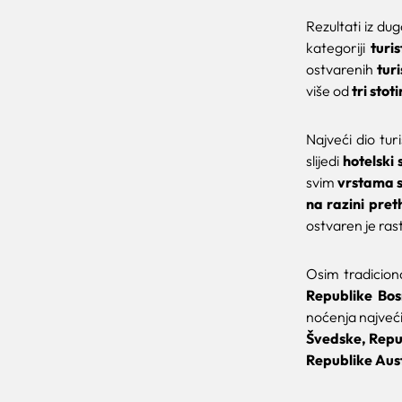
Rezultati iz d
kategoriji
turi
ostvarenih
tur
više od
tri stot
Najveći dio tu
slijedi
hotelski 
svim
vrstama 
na razini pre
ostvaren je rast
Osim tradiciona
Republike
Bos
noćenja najveći
Švedske, Repu
Republike Aust