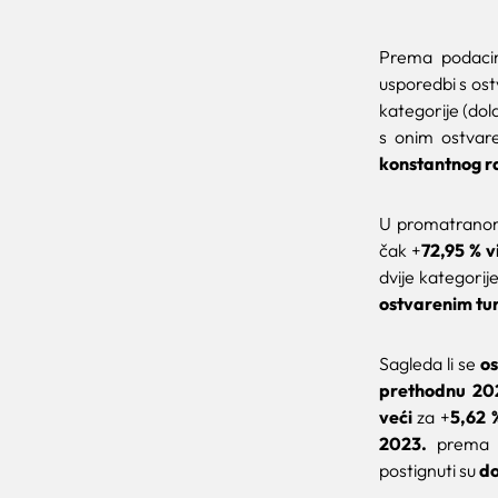
Prema podaci
usporedbi s os
kategorije (dola
s onim ostvar
konstantnog ra
U promatranom
čak +
72,95 % v
dvije kategorij
ostvarenim turi
Sagleda li se
os
prethodnu
20
veći
za +
5,62 
2023.
prema s
postignuti su
do