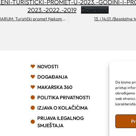
ENI-TURISTICKI-PROMET-U-2023.-GODINI-I-PR
2023.-2022.-2019
Download
SUMMA SUMMARUM: Turistički promet tijekom božićnih i novogodišnjih blagdana
13. i 14.01./Besplatne
TURIS
NOVOSTI
MAKA
DOGAĐANJA
Franjev
Da bismo pruž
MAKARSKA 360
pristup info
Obala k
obrađujemo p
21 300
POLITIKA PRIVATNOSTI
web stranici
Email:
karakteristik
IZJAVA O KOLAČIĆIMA
Telefo
PRIJAVA ILEGALNOG
Pr
SMJEŠTAJA