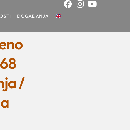
OSTI
DOGAĐANJA
reno
,68
nja /
na