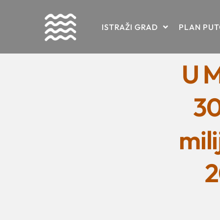
Skip
ISTRAŽI GRAD
PLAN PU
to
content
U M
30
mili
2