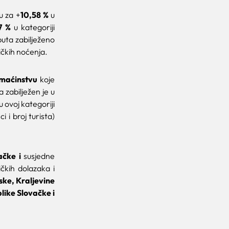
 za +
10,58 %
u
7 %
u kategoriji
puta zabilježeno
ičkih noćenja.
maćinstvu
koje
 zabilježen je u
 u ovoj kategoriji
 i broj turista)
ačke i
susjedne
tičkih dolazaka i
ke, Kraljevine
ike Slovačke i