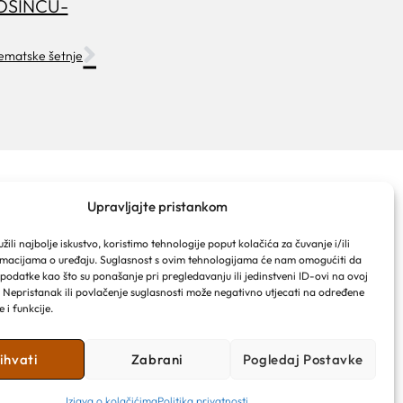
OSINCU-
 tematske šetnje
TIČKA ZAJEDNICA GRADA
Upravljajte pristankom
RSKE
ački put 2a
ili najbolje iskustvo, koristimo tehnologije poput kolačića za čuvanje i/ili
rmacijama o uređaju. Suglasnost s ovim tehnologijama će nam omogućiti da
ralja Tomislava 16
odatke kao što su ponašanje pri pregledavanju ili jedinstveni ID-ovi na ovoj
 Makarska
. Nepristanak ili povlačenje suglasnosti može negativno utjecati na određene
 info@makarska-info.hr
e i funkcije.
n: +385 21 612 002/+385 21 650 076
ihvati
Zabrani
Pogledaj Postavke
Izjava o kolačićima
Politika privatnosti