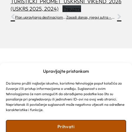
TURISTIČKI PROMET USKRSNI VIKEND 2026
(USKRS 2025, 2024)
Preuzmi
Plan upravljanja destinacijom Grada Makarske
Zasadi danas, njeguj sutra – Dan planeta Zemlje u Makarskoj
Upravljajte pristankom
TURISTIČKA ZAJEDNICA GRADA MAKARSKE
Franjevački put 2a
Da bismo pružili najbolje iskustvo, koristimo tehnologije poput kolačića za
Obala kralja Tomislava 16
čuvanje i/ili pristup informacijama o uređaju. Suglasnost s ovim
21 300 Makarska
tehnologijama će nam omogućiti da obrađujemo podatke kao što su
Email: info@makarska-info.hr
ponašanje pri pregledavanju ili jedinstveni ID-ovi na ovoj web stranici.
Nepristanak ili povlačenje suglasnosti može negativno utjecati na određene
Telefon: +385 21 612 002/+385 21 650 076
karakteristike i funkcije.
Prihvati