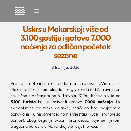
Skip
to
Uskrs u Makarskoj: više od
content
3.100 gostiju i gotovo 7.000
noćenja za odličan početak
sezone
8 travnja, 2026
Prema preliminarnim podacima sustava eVisitor, u
Makarskoj je tijekom blagdanskog vikenda (od 3. travnja do
zaključno s noćenjem na 6. travnja 2026.) boravilo više od
3.100 turista
koji su ostvarili gotovo
7.000 noćenja
. Uz
evidentirane turističke dolaske, značajan broj posjetitelja
boravio je i u nekomercijalnom smještaju (kuće i stanovi za
odmor), zbog čega je ukupni broj osoba koje su tijekom
blagdana boravile u Makarskoj bio i osjetno veći.