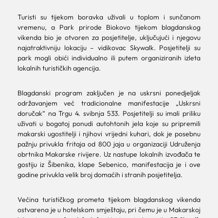
Turisti su tijekom boravka uživali u toplom i sunčanom
vremenu, a Park prirode Biokovo tijekom blagdanskog
vikenda bio je otvoren za posjetitelje, uključujući i njegovu
najatraktivniju lokaciju – vidikovac Skywalk. Posjetitelji su
park mogli obići individualno ili putem organiziranih izleta
lokalnih turističkih agencija.
Blagdanski program zaključen je na uskrsni ponedjeljak
održavanjem već tradicionalne manifestacije „Uskrsni
doručak“ na Trgu 4. svibnja 533. Posjetitelji su imali priliku
uživati u bogatoj ponudi autohtonih jela koje su pripremili
makarski ugostitelji i njihovi vrijedni kuhari, dok je posebnu
pažnju privukla fritaja od 800 jaja u organizaciji Udruženja
obrtnika Makarske rivijere. Uz nastupe lokalnih izvođača te
gostiju iz Šibenika, klape Sebenico, manifestacija je i ove
godine privukla velik broj domaćih i stranih posjetitelja.
Većina turističkog prometa tijekom blagdanskog vikenda
ostvarena je u hotelskom smještaju, pri čemu je u Makarskoj