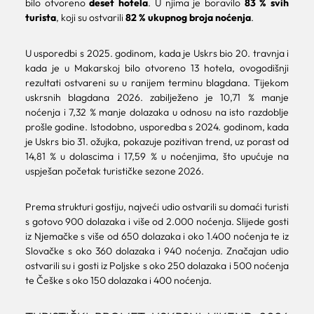
bilo otvoreno
deset hotela
. U njima je boravilo
83 % svih
turista
, koji su ostvarili
82 % ukupnog broja noćenja
.
U usporedbi s 2025. godinom, kada je Uskrs bio 20. travnja i
kada je u Makarskoj bilo otvoreno 13 hotela, ovogodišnji
rezultati ostvareni su u ranijem terminu blagdana. Tijekom
uskrsnih blagdana 2026. zabilježeno je 10,71 % manje
noćenja i 7,32 % manje dolazaka u odnosu na isto razdoblje
prošle godine. Istodobno, usporedba s 2024. godinom, kada
je Uskrs bio 31. ožujka, pokazuje pozitivan trend, uz porast od
14,81 % u dolascima i 17,59 % u noćenjima, što upućuje na
uspješan početak turističke sezone 2026.
Prema strukturi gostiju, najveći udio ostvarili su domaći turisti
s gotovo 900 dolazaka i više od 2.000 noćenja. Slijede gosti
iz Njemačke s više od 650 dolazaka i oko 1.400 noćenja te iz
Slovačke s oko 360 dolazaka i 940 noćenja. Značajan udio
ostvarili su i gosti iz Poljske s oko 250 dolazaka i 500 noćenja
te Češke s oko 150 dolazaka i 400 noćenja.