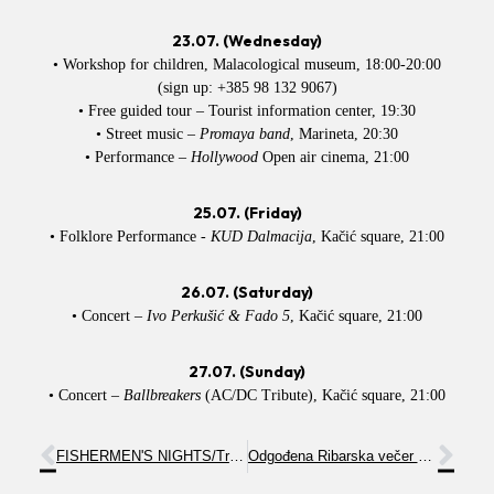
23.07. (Wednesday)
• Workshop for children, Malacological museum, 18:00-20:00
(sign up: +385 98 132 9067)
• Free guided tour – Tourist information center, 19:30
• Street music –
Promaya band
, Marineta, 20:30
• Performance –
Hollywood
Open air cinema, 21:00
25.07. (Friday)
• Folklore Performance -
KUD Dalmacija
, Kačić square, 21:00
26.07. (Saturday)
• Concert –
Ivo Perkušić & Fado 5
, Kačić square, 21:00
27.07. (Sunday)
• Concert –
Ballbreakers
(AC/DC Tribute), Kačić square, 21:00
FISHERMEN'S NIGHTS/Traffic regulation
Odgođena Ribarska večer za 30.07