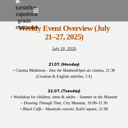
Skip
to
Weekly Event Overview (July
content
21–27, 2025)
July 18, 2025
21.07. (Monday)
• Cinema Mediteran -
Into the Madness
Open air cinema, 21:30
(Croatian & English subtitles, 5 €)
22.07. (Tuesday)
• Workshop for children, teens & adults –
Summer at the Museum
– Drawing Through Time
, City Museum, 10:00–11:30
•
Black Coffe
- Maestrale concert, Kačić square, 21:00