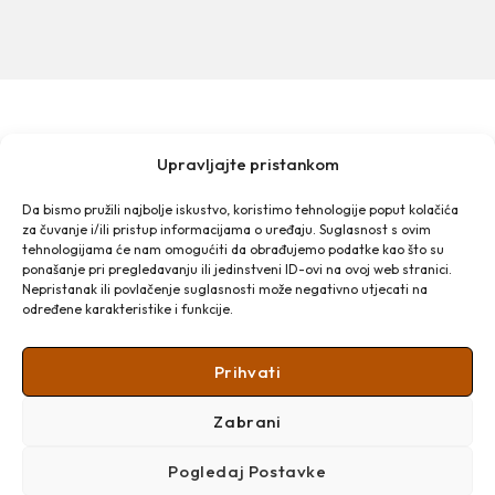
Upravljajte pristankom
MAKARSKA TOURIST BOARD
Franjevački put 2a
Da bismo pružili najbolje iskustvo, koristimo tehnologije poput kolačića
Obala kralja Tomislava 16
za čuvanje i/ili pristup informacijama o uređaju. Suglasnost s ovim
tehnologijama će nam omogućiti da obrađujemo podatke kao što su
21 300 Makarska
Email: info@makarska-info.hr
ponašanje pri pregledavanju ili jedinstveni ID-ovi na ovoj web stranici.
Nepristanak ili povlačenje suglasnosti može negativno utjecati na
Phone: +385 21 612 002/+385 21 650 076
određene karakteristike i funkcije.
Prihvati
Zabrani
Pogledaj Postavke