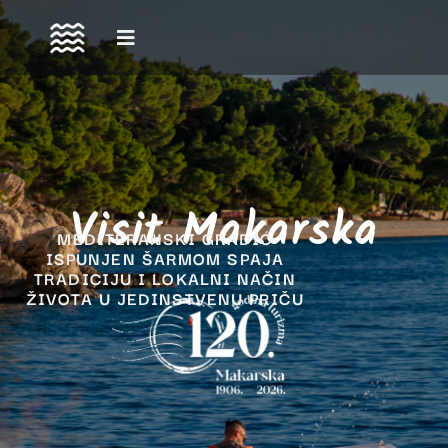
Skip
to
content
Visit Makarska
turistička zajednica grada makarska tz makarska
MEDITERANSKI GRADIĆ
ISPUNJEN ŠARMOM SPAJA
TRADICIJU I LOKALNI NAČIN
ŽIVOTA U JEDINSTVENU PRIČU