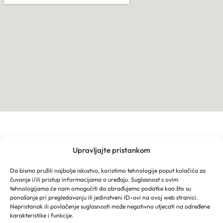
Upravljajte pristankom
TURISTIČKA ZAJEDNICA GRADA MAKARSKE
Franjevački put 2a
Da bismo pružili najbolje iskustvo, koristimo tehnologije poput kolačića za
Obala kralja Tomislava 16
čuvanje i/ili pristup informacijama o uređaju. Suglasnost s ovim
21 300 Makarska
tehnologijama će nam omogućiti da obrađujemo podatke kao što su
Email: info@makarska-info.hr
ponašanje pri pregledavanju ili jedinstveni ID-ovi na ovoj web stranici.
Nepristanak ili povlačenje suglasnosti može negativno utjecati na određene
Telefon: +385 21 612 002/+385 21 650 076
karakteristike i funkcije.