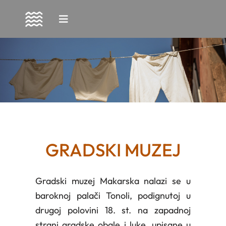
Skip
to
content
GRADSKI MUZEJ
Gradski muzej Makarska nalazi se u
baroknoj palači Tonoli, podignutoj u
drugoj polovini 18. st. na zapadnoj
strani gradske obale i luke, upisane u