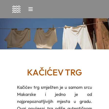
Skip
to
content
KAČIĆEV TRG
Kačićev trg smješten je u samom srcu
Makarske i jedno je od
najprepoznatljivijih mjesta u gradu.
Ovaj povijesni trg odiše autentičnom