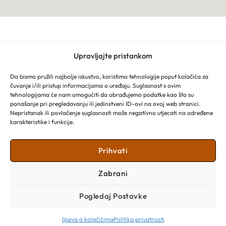
Upravljajte pristankom
TURISTIČKA ZAJEDNICA GRADA MAKARSKE
Franjevački put 2a
Da bismo pružili najbolje iskustvo, koristimo tehnologije poput kolačića za
Obala kralja Tomislava 16
čuvanje i/ili pristup informacijama o uređaju. Suglasnost s ovim
21 300 Makarska
tehnologijama će nam omogućiti da obrađujemo podatke kao što su
Email: info@makarska-info.hr
ponašanje pri pregledavanju ili jedinstveni ID-ovi na ovoj web stranici.
Nepristanak ili povlačenje suglasnosti može negativno utjecati na određene
Telefon: +385 21 612 002/+385 21 650 076
karakteristike i funkcije.
Prihvati
Zabrani
Pogledaj Postavke
Izjava o kolačićima
Politika privatnosti
Copyright © 2026 Turistička zajednica Grada Makarske​