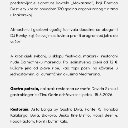
predstavljanje signature koktela „Makarana“, koji Poetica
Destilery kreira povodom 120 godina organiziranog turizma
u Makarskoj.
Atmosferu i glazbeni ugođaj festivala dodatno će obogatiti
DJ Renky, koji će svojim setovima pratiti program od jutra do
večeri.
A kroz cijeli svibanj, u sklopu festivala, makarski restorani
nude Dalmatinsku marendu. Po jedinstvenoj cijeni od 12 €
kušajte jela od plave ribe, kao topli poziv na uživanje u
jednostavnim, ali autentičnim okusima Mediterana.
Gastro patrola,
obilazak restorana uz chefa Davida Skoku i
gastroblogericu Tinu Gazin održava se u petak, 15.5.2026.
Restorani:
Arta Larga by Gastro Diva, Fonte 75, konoba
Kalalarga, Bura, Biokovo, Ješka fine Bistro, Hops! Beer &
Food Factory, Point i buffet Kala.