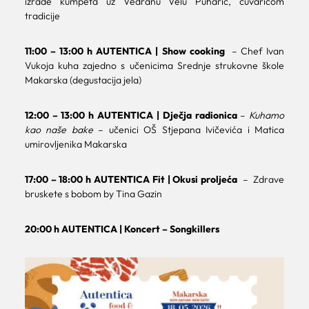
izrade kumpeta uz Vedranu Velu Puharić, čuvaricom
tradicije
11:00 – 13:00 h AUTENTICA | Show cooking
– Chef Ivan
Vukoja kuha zajedno s učenicima Srednje strukovne škole
Makarska (degustacija jela)
12:00 – 13:00 h AUTENTICA | Dječja radionica
–
Kuhamo
kao naše bake
– učenici OŠ Stjepana Ivičevića i Matica
umirovljenika Makarska
17:00 – 18:00 h AUTENTICA Fit | Okusi proljeća
– Zdrave
bruskete s bobom by Tina Gazin
20:00 h AUTENTICA | Koncert – Songkillers