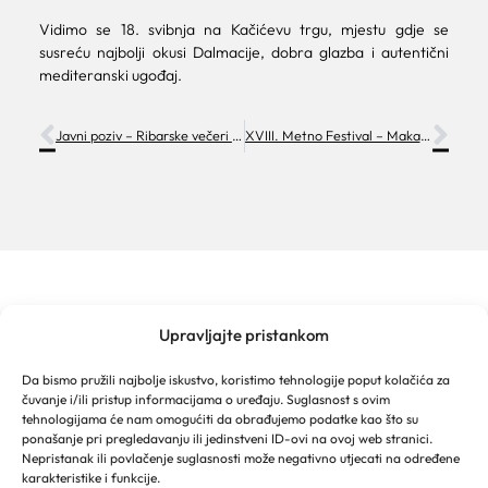
Vidimo se 18. svibnja na Kačićevu trgu, mjestu gdje se
susreću najbolji okusi Dalmacije, dobra glazba i autentični
mediteranski ugođaj.
Javni poziv – Ribarske večeri 2026
XVIII. Metno Festival – Makarska
Upravljajte pristankom
TURISTIČKA ZAJEDNICA GRADA MAKARSKE
Franjevački put 2a
Da bismo pružili najbolje iskustvo, koristimo tehnologije poput kolačića za
Obala kralja Tomislava 16
čuvanje i/ili pristup informacijama o uređaju. Suglasnost s ovim
21 300 Makarska
tehnologijama će nam omogućiti da obrađujemo podatke kao što su
Email: info@makarska-info.hr
ponašanje pri pregledavanju ili jedinstveni ID-ovi na ovoj web stranici.
Nepristanak ili povlačenje suglasnosti može negativno utjecati na određene
Telefon: +385 21 612 002/+385 21 650 076
karakteristike i funkcije.