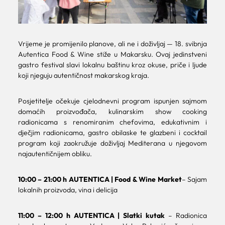
Vrijeme je promijenilo planove, ali ne i doživljaj — 18. svibnja
Autentica Food & Wine stiže u Makarsku. Ovaj jedinstveni
gastro festival slavi lokalnu baštinu kroz okuse, priče i ljude
koji njeguju autentičnost makarskog kraja.
Posjetitelje očekuje cjelodnevni program ispunjen sajmom
domaćih proizvođača, kulinarskim show cooking
radionicama s renomiranim chefovima, edukativnim i
dječjim radionicama, gastro obilaske te glazbeni i cocktail
program koji zaokružuje doživljaj Mediterana u njegovom
najautentičnijem obliku.
10:00 – 21:00 h AUTENTICA | Food & Wine Market
– Sajam
lokalnih proizvoda, vina i delicija
11:00 – 12:00 h AUTENTICA | Slatki kutak
– Radionica