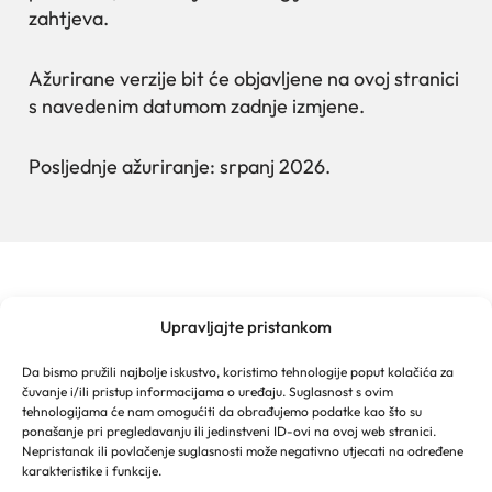
zahtjeva.
Ažurirane verzije bit će objavljene na ovoj stranici
s navedenim datumom zadnje izmjene.
Posljednje ažuriranje: srpanj 2026.
Upravljajte pristankom
TURISTIČKA ZAJEDNICA GRADA MAKARSKE
Franjevački put 2a
Da bismo pružili najbolje iskustvo, koristimo tehnologije poput kolačića za
Obala kralja Tomislava 16
čuvanje i/ili pristup informacijama o uređaju. Suglasnost s ovim
21 300 Makarska
tehnologijama će nam omogućiti da obrađujemo podatke kao što su
Email: info@makarska-info.hr
ponašanje pri pregledavanju ili jedinstveni ID-ovi na ovoj web stranici.
Nepristanak ili povlačenje suglasnosti može negativno utjecati na određene
Telefon: +385 21 612 002/+385 21 650 076
karakteristike i funkcije.